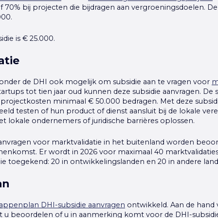
 of 70% bij projecten die bijdragen aan vergroeningsdoelen. 
000.
die is € 25.000.
atie
t onder de DHI ook mogelijk om subsidie aan te vragen voor
m
tartups tot tien jaar oud kunnen deze subsidie aanvragen. De 
e projectkosten minimaal € 50.000 bedragen. Met deze subsi
eld testen of hun product of dienst aansluit bij de lokale vere
lokale ondernemers of juridische barrières oplossen.
anvragen voor marktvalidatie in het buitenland worden beoo
nenkomst. Er wordt in 2026 voor maximaal 40 marktvalidaties
ie toegekend: 20 in ontwikkelingslanden en 20 in andere lan
an
tappenplan DHI-subsidie aanvragen
ontwikkeld. Aan de hand v
 u beoordelen of u in aanmerking komt voor de DHI-subsidi