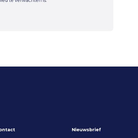
bied te verwachten is.
ontact
Nieuwsbrief