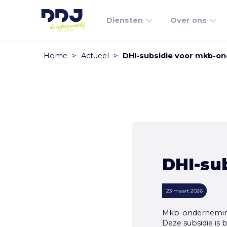
Diensten
Over ons
Home
>
Actueel
>
DHI-subsidie voor mkb-o
DHI-su
23 maart 2026
Mkb-onderneming
Deze subsidie is