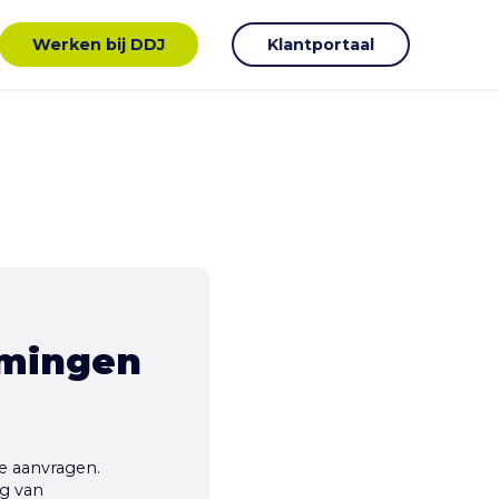
Werken bij DDJ
Klantportaal
emingen
 aanvragen.
ng van