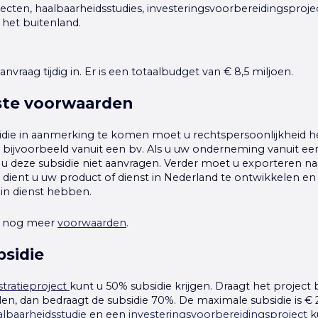
ecten, haalbaarheidsstudies, investeringsvoorbereidingsproje
n het buitenland.
nvraag tijdig in. Er is een totaalbudget van € 8,5 miljoen.
ste voorwaarden
die in aanmerking te komen moet u rechtspersoonlijkheid h
ijvoorbeeld vanuit een bv. Als u uw onderneming vanuit e
t u deze subsidie niet aanvragen. Verder moet u exporteren na
, dient u uw product of dienst in Nederland te ontwikkelen e
in dienst hebben.
n nog meer
voorwaarden
.
sidie
tratieproject
kunt u 50% subsidie krijgen. Draagt het project b
en, dan bedraagt de subsidie 70%. De maximale subsidie is € 
albaarheidsstudie
en een
investeringsvoorbereidingsproject
k