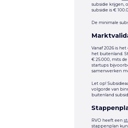
subsidie krijgen,
subsidie is € 100.
De minimale subsi
Marktvalid
Vanaf 2026 is he
het buitenland. S
€ 25.000, mits d
startups bijvoorbe
samenwerken met 
Let op!
Subsidiea
volgorde van bin
buitenland subsid
Stappenpl
RVO heeft een
s
stappenplan kunt