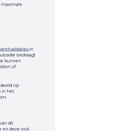
De maximale
arktvalidaties
in
subsidie bedraagt
die kunnen
isten of
rdeeld op
 in het
den.
an dit
e en deze ook