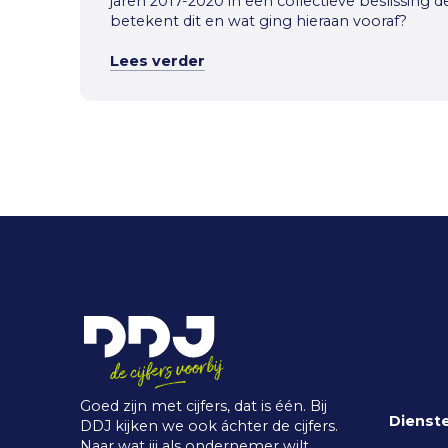
jaren 2017-2020 in een collectieve beslissing d
betekent dit en wat ging hieraan vooraf?
Lees verder
Goed zijn met cijfers, dat is één. Bij
Dienst
DDJ kijken we ook áchter de cijfers.
Naar wat jij als ondernemer wilt,