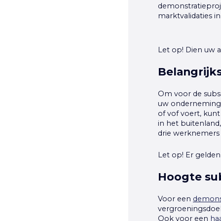
demonstratieproj
marktvalidaties i
Let op!
Dien uw aa
Belangrijk
Om voor de subsi
uw onderneming b
of vof voert, kun
in het buitenland
drie werknemers 
Let op!
Er gelde
Hoogte sub
Voor een
demons
vergroeningsdoel
Ook voor een
ha