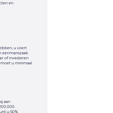
cten en
ebben, u voert
en eenmanszaak
ar of investeren
n moet u minimaal
ij aan
200.000.
unt u 50%