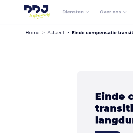
Diensten
Over ons
Home
>
Actueel
>
Einde compensatie transit
Einde 
transit
langdu