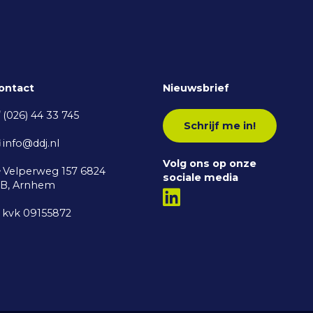
ontact
Nieuwsbrief
(026) 44 33 745
Schrijf me in!
info@ddj.nl
Volg ons op onze
Velperweg 157 6824
sociale media
B, Arnhem
kvk 09155872