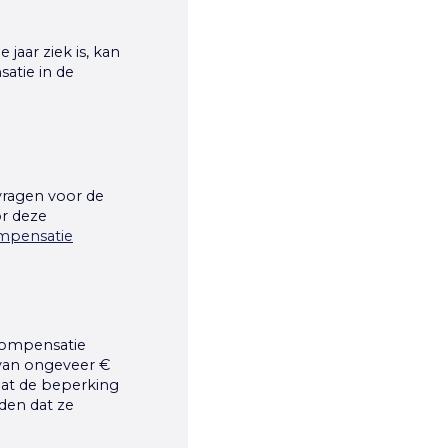
jaar ziek is, kan
atie in de
vragen voor de
r deze
ompensatie
 compensatie
 van ongeveer €
dat de beperking
den dat ze