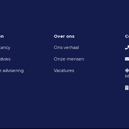
en
Over ons
C
tancy
Ons verhaal
advies
Onze mensen
e advisering
Vacatures
M