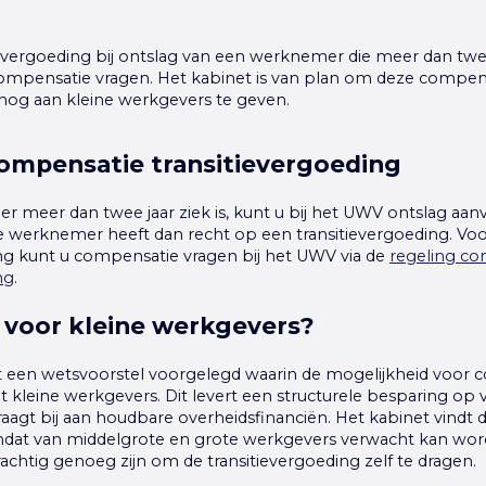
evergoeding bij ontslag van een werknemer die meer dan twee 
mpensatie vragen. Het kabinet is van plan om deze compens
nog aan kleine werkgevers te geven.
ompensatie transitievergoeding
r meer dan twee jaar ziek is, kunt u bij het UWV ontslag aan
werknemer heeft dan recht op een transitievergoeding. Voo
ing kunt u compensatie vragen bij het UWV via de
regeling c
ng
.
 voor kleine werkgevers?
t een wetsvoorstel voorgelegd waarin de mogelijkheid voor
t kleine werkgevers. Dit levert een structurele besparing op
aagt bij aan houdbare overheidsfinanciën. Het kabinet vindt 
at van middelgrote en grote werkgevers verwacht kan wor
rachtig genoeg zijn om de transitievergoeding zelf te dragen.