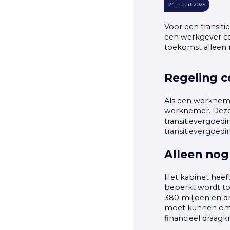
24 maart 2025
Voor een transiti
een werkgever co
toekomst alleen 
Regeling c
Als een werkneme
werknemer. Deze 
transitievergoed
transitievergoedi
Alleen nog
Het kabinet heef
beperkt wordt to
380 miljoen en dr
moet kunnen omd
financieel draagk