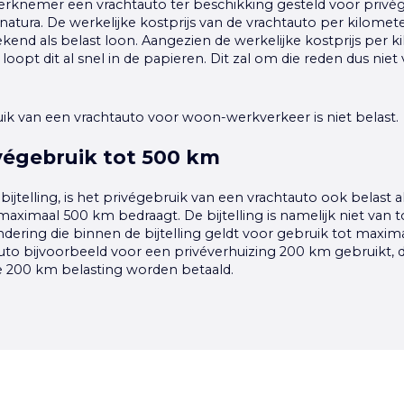
rknemer een vrachtauto ter beschikking gesteld voor privégeb
n natura. De werkelijke kostprijs van de vrachtauto per kilome
end als belast loon. Aangezien de werkelijke kostprijs per k
, loopt dit al snel in de papieren. Dit zal om die reden dus niet
ik van een vrachtauto voor woon-werkverkeer is niet belast.
ivégebruik tot 500 km
bijtelling, is het privégebruik van een vrachtauto ook belast a
ar maximaal 500 km bedraagt. De bijtelling is namelijk niet van
ndering die binnen de bijtelling geldt voor gebruik tot maxim
uto bijvoorbeeld voor een privéverhuizing 200 km gebruikt,
ze 200 km belasting worden betaald.