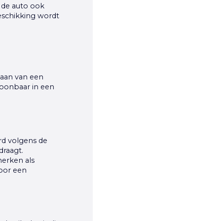
s de auto ook
beschikking wordt
gaan van een
ntoonbaar in een
erd volgens de
draagt.
merken als
voor een