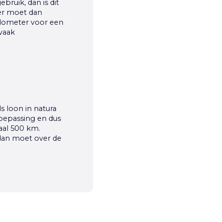
ruik, dan is dit
ter moet dan
ilometer voor een
 vaak
ls loon in natura
 toepassing en dus
aal 500 km.
 dan moet over de