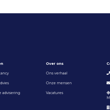
en
Over ons
C
tancy
Ons verhaal
advies
Onze mensen
e advisering
Vacatures
M