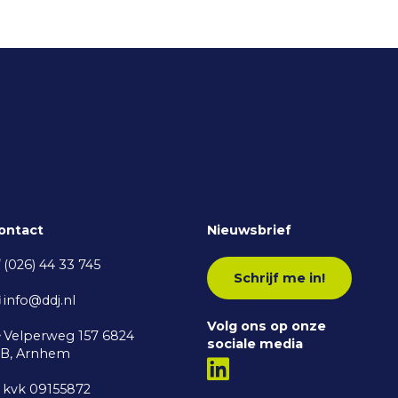
ontact
Nieuwsbrief
(026) 44 33 745
Schrijf me in!
info@ddj.nl
Volg ons op onze
Velperweg 157 6824
sociale media
B, Arnhem
kvk 09155872