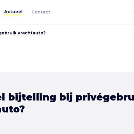
Actueel
Contact
végebruik vrachtauto?
 bijtelling bij privégebr
auto?