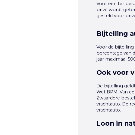
Voor een ter besc
privé wordt gebru
gesteld voor priv
Bijtelling 
Voor de bijtellin
percentage van de
jaar maximaal 50
Ook voor v
De bijtelling gel
Wet BPM. Van een 
Zwaardere bestela
vrachtauto. De re
vrachtauto.
Loon in na