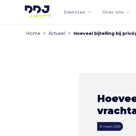
Diensten
Over ons
Home
>
Actueel
>
Hoeveel bijtelling bij pri
Hoeveel
vracht
31 maart 2025