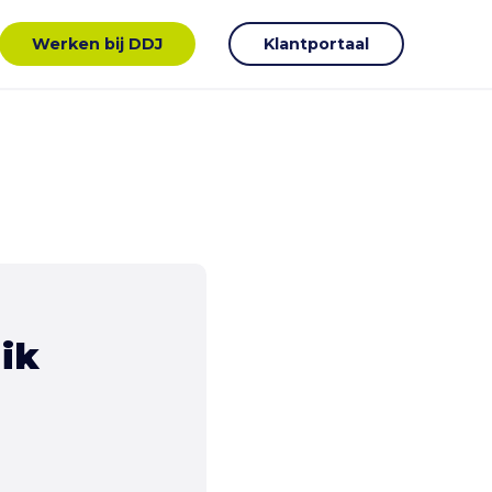
Werken bij DDJ
Klantportaal
uik