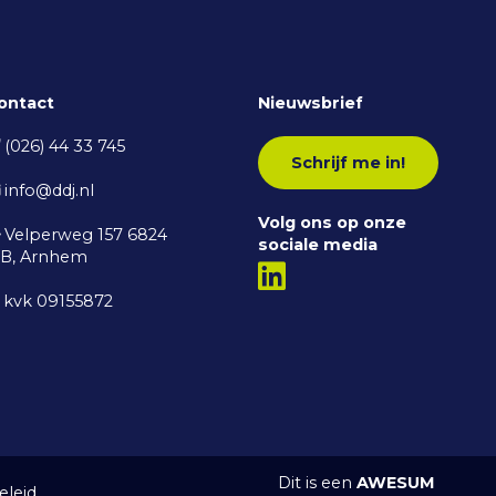
ontact
Nieuwsbrief
(026) 44 33 745
Schrijf me in!
info@ddj.nl
Volg ons op onze
Velperweg 157 6824
sociale media
B, Arnhem
kvk 09155872
Dit is een
AWESUM
eleid