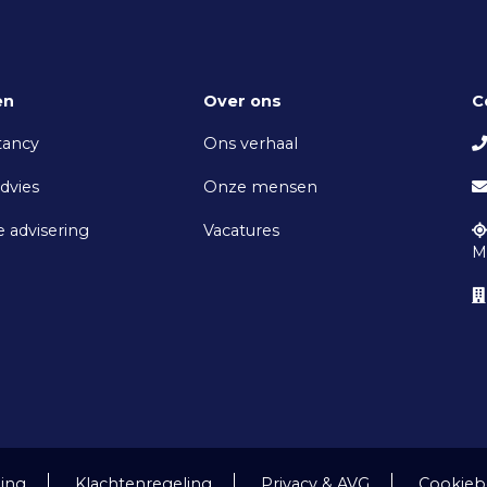
en
Over ons
C
tancy
Ons verhaal
advies
Onze mensen
e advisering
Vacatures
M
ling
Klachtenregeling
Privacy & AVG
Cookieb