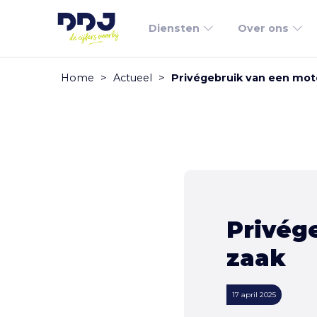
Diensten
Over ons
Home
>
Actueel
>
Privégebruik van een mot
Privég
zaak
17 april 2025