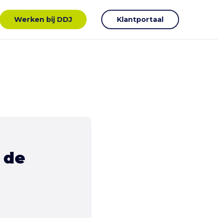
Werken bij DDJ
Klantportaal
 de