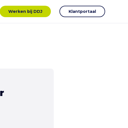
Werken bij DDJ
Klantportaal
r