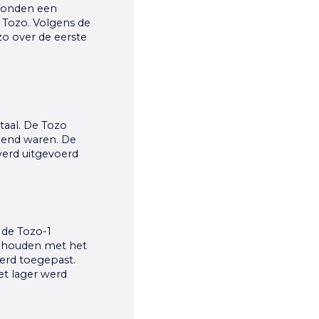
 konden een
 Tozo. Volgens de
o over de eerste
taal. De Tozo
lend waren. De
werd uitgevoerd
 de Tozo-1
gehouden met het
erd toegepast.
t lager werd