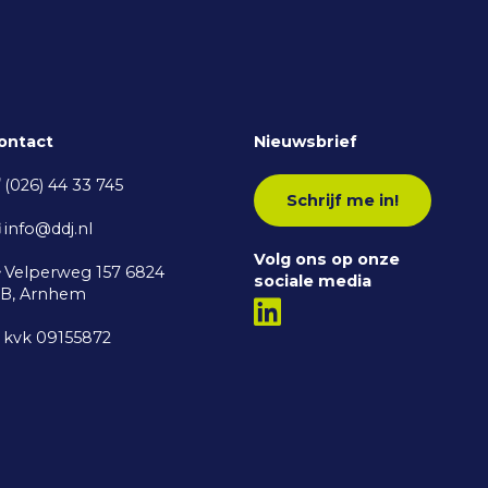
ontact
Nieuwsbrief
(026) 44 33 745
Schrijf me in!
info@ddj.nl
Volg ons op onze
Velperweg 157 6824
sociale media
B, Arnhem
kvk 09155872