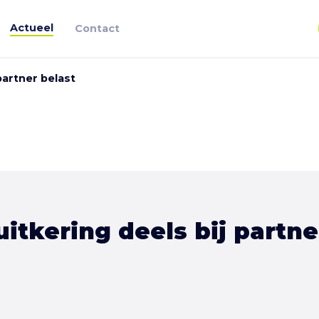
Actueel
Contact
partner belast
uitkering deels bij partne