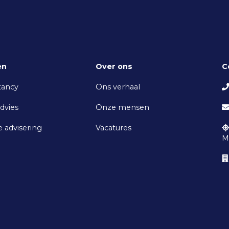
en
Over ons
C
tancy
Ons verhaal
advies
Onze mensen
e advisering
Vacatures
M