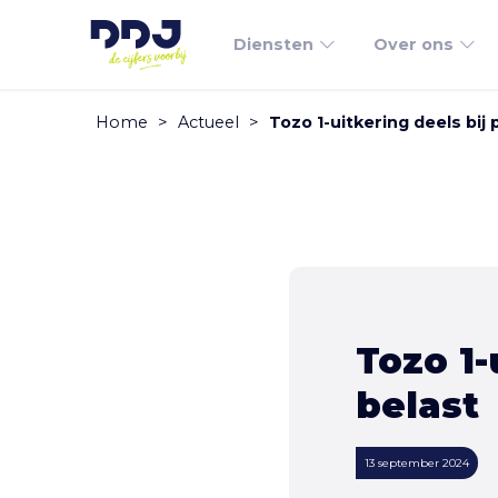
Diensten
Over ons
Home
>
Actueel
>
Tozo 1-uitkering deels bij 
Tozo 1-
belast
13 september 2024